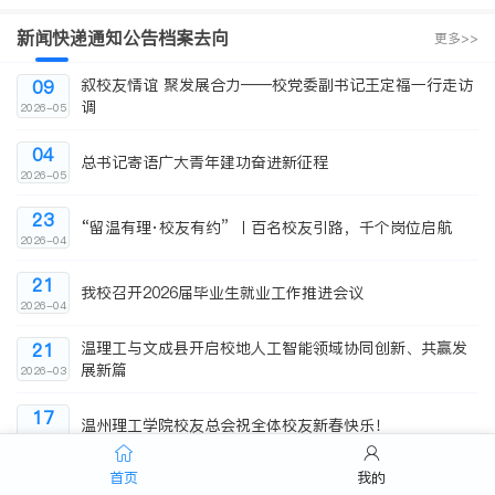
新闻快递
通知公告
档案去向
更多>>
叙校友情谊 聚发展合力——校党委副书记王定福一行走访
09
调
2026-05
04
总书记寄语广大青年建功奋进新征程
2026-05
23
“留温有理·校友有约” 丨百名校友引路，千个岗位启航
2026-04
21
我校召开2026届毕业生就业工作推进会议
2026-04
温理工与文成县开启校地人工智能领域协同创新、共赢发
21
展新篇
2026-03
17
温州理工学院校友总会祝全体校友新春快乐！
2026-02
首页
我的
职位信息
招聘会
更多>>