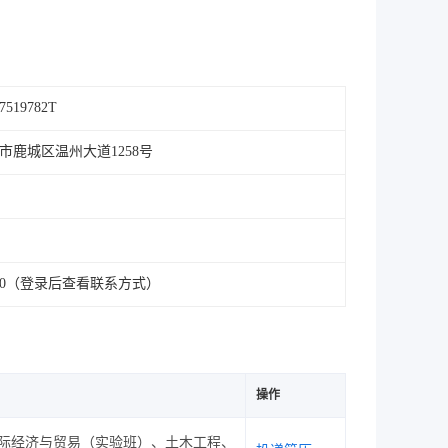
57519782T
市鹿城区温州大道1258号
*6240（登录后查看联系方式）
操作
际经济与贸易（实验班）、土木工程、